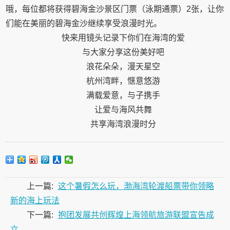
哦，每位都将获得碧海金沙景区门票（泳期通票）2张，让你
们能在美丽的碧海金沙继续享受浪漫时光。
快来用镜头记录下你们在海湾的爱
与大家分享这份美好吧
浪花朵朵，漫天星空
杭州湾畔，惬意悠游
满载爱意，与子携手
让爱与海风共舞
共享海湾浪漫时分
上一篇:
这个暑假怎么玩，渤海湾轮渡船票带你领略
新的海上玩法
下一篇:
抱团发展共创辉煌上海领航旅游联盟宣告成
立