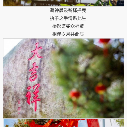
暮钟晨鼓铃铎摇曳
执子之手情系此生
桥影婆娑众福聚
相伴岁月共此辰