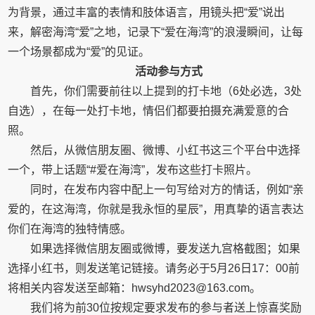
为背景，通过丰富的表情和肢体语言，用镜头把“爱”说出
来，解密海湾“爱”之地，记录下“爱在海湾”的浪漫瞬间，让每
一个场景都成为“爱”的见证。
活动参与方式
首先，你们需要前往以上提到的打卡地（6处必选，3处
自选），在每一处打卡地，情侣们都要拍摄充满爱意的合
照。
然后，从微信朋友圈、微博、小红书这三个平台中选择
一个，带上话题“#爱在海湾”，发布这些打卡照片。
同时，在发布内容中配上一句写给对方的情话，例如“亲
爱的，在这海湾，你就是我永恒的星辰”，用真挚的语言表达
你们在海湾的独特情感。
如果选择微信朋友圈或微博，要发送九宫格截图；如果
选择小红书，则发送笔记链接。请务必于5月26日17：00前
将相关内容发送至邮箱：hwsyhd2023@163.com。
我们将为前30位按规定要求发布的参与者送上惊喜奖励