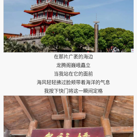
在那片广袤的海边
龙腾阁巍峨矗立
当我站在它的面前
海风轻轻拂过脸颊带着海洋的气息
我按下快门将这一瞬间定格