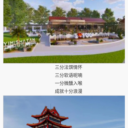
三分法馔情怀
三分软语呢喃
一分微醺入喉
成就十分浪漫