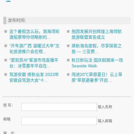
发布时间:
这个暑假怎么玩，渤海湾轮
抱团发展共创辉煌上海领航
渡船票带你领略新的...
旅游联盟宣告成立
“开年游广西 温暖过大年”文
焕新海岛度假，尽享探索之
化旅游推介会在梧...
旅 — 三亚费...
“君到苏州”客源市场直播平
秋日新玩法 国庆假期来一场
台：冰雪嘉年华自在...
Seaside Walk
驾游安徽 焕新出发 2023年
闯进20℃草原夏日！云上草
安徽自驾游大会“十...
原“草原避暑季”开启...
姓 名：
输入名称
邮箱
输入邮箱
留 言: