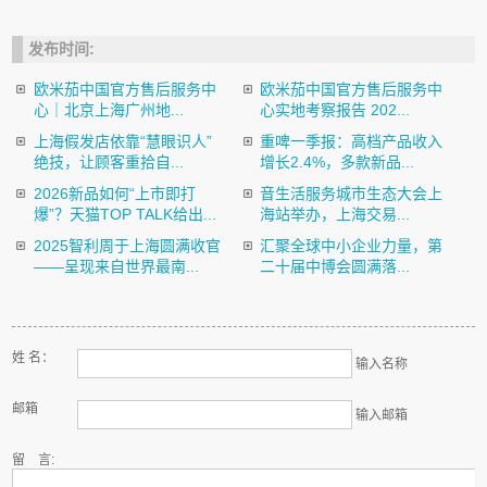
发布时间:
欧米茄中国官方售后服务中
欧米茄中国官方售后服务中
心｜北京上海广州地...
心实地考察报告 202...
上海假发店依靠“慧眼识人”
重啤一季报：高档产品收入
绝技，让顾客重拾自...
增长2.4%，多款新品...
2026新品如何“上市即打
音生活服务城市生态大会上
爆”？天猫TOP TALK给出...
海站举办，上海交易...
2025智利周于上海圆满收官
汇聚全球中小企业力量，第
——呈现来自世界最南...
二十届中博会圆满落...
姓 名：
输入名称
邮箱
输入邮箱
留 言: