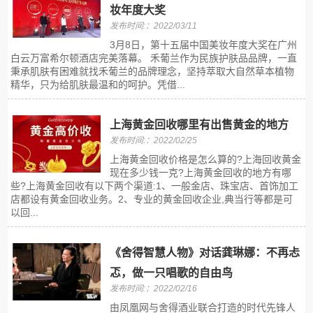
妆年度大奖
发布时间:：2022/03/11
3月8日，第十五届中国美妆年度大奖在广州
白云万富希尔顿酒店完美落幕。 禾葡兰作为民族护肤品品牌，一直
秉承肌肤有困难就找禾葡兰的品牌理念，坚持萃取大自然草本植物
精华，只为给肌肤最温和的呵护。凭借...
上海黄金回收哪里有出售黄金的地方
发布时间:：2022/02/25
上海黄金回收价格是怎么算的?上海回收黄金
现在多少钱一克?上海黄金回收的地方有哪
些?上海黄金回收有以下两个渠道:1、一般金店、珠宝店、首饰加工
店都设有黄金回收业务。2、专业的黄金回收企业,典当行等都是可
以回...
《舍得智慧人物》对话龚琳娜：不再忐
忑，做一只唱歌的自由鸟
发布时间:：2022/02/16
由凤凰网与舍得酒业联合打造的时代先锋人