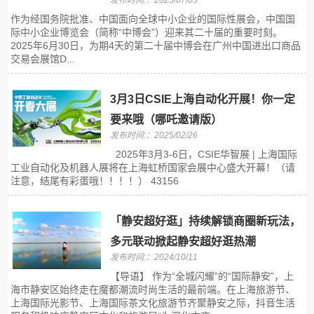
发布时间:：2025/07/03
作为经国务院批准、中国面向全球中小企业的国际性展会，中国国
际中小企业博览会（简称“中博会”）迎来其二十届的重要时刻。
2025年6月30日，为期4天的第二十届中博会在广州中国进出口商品
交易会展馆D...
3月3日CSIE上海自动化开展！你一定
要来哦（哪吒邀请版）
发布时间:：2025/02/26
2025年3月3-6日，CSIE华智展 | 上海国际
工业自动化及机器人展将在上海虹桥国家会展中心盛大开幕！（请
注意，结尾有彩蛋哦！！！！） 43156
「静安超好逛」持续解锁商圈新玩法，
多元联动掀起静安超好逛热潮
发布时间:：2024/10/11
【导语】 作为“全城闪耀”的“国际静安”，上
海市静安区始终走在魔都潮流时尚生活的最前端。在上海旅游节、
上海国际光影节、上海国际茶文化旅游节齐聚静安之际，抖音生活