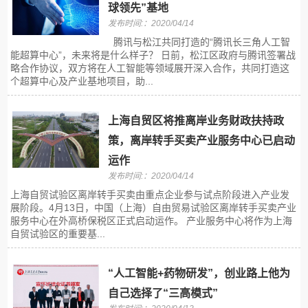
球领先”基地
发布时间:：2020/04/14
腾讯与松江共同打造的“腾讯长三角人工智
能超算中心”，未来将是什么样子？ 日前，松江区政府与腾讯签署战
略合作协议，双方将在人工智能等领域展开深入合作，共同打造这
个超算中心及产业基地项目，助...
上海自贸区将推离岸业务财政扶持政
策，离岸转手买卖产业服务中心已启动
运作
发布时间:：2020/04/14
上海自贸试验区离岸转手买卖由重点企业参与试点阶段进入产业发
展阶段。4月13日，中国（上海）自由贸易试验区离岸转手买卖产业
服务中心在外高桥保税区正式启动运作。 产业服务中心将作为上海
自贸试验区的重要基...
“人工智能+药物研发”，创业路上他为
自己选择了“三高模式”