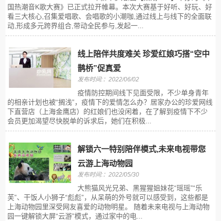
国热潮音K歌大赛》已正式拉开帷幕。本次大赛基于好听、好玩、好
看三大核心,召集爱唱歌、会唱歌的小潮咖,通过线上与线下的全面联
动,形成多元跨界组合,带动全民参与,发起一...
线上陪伴共度难关 珍爱红娘巧搭“空中
鹊桥”促真爱
发布时间:：2022/06/02
​疫情防控期间线下见面受限，不少单身青年
的相亲计划也被“搁浅”，疫情下的爱情怎么办？居家办公的珍爱网线
下直营店（上海金鹰店）的红娘们也没闲着，在了解到疫情下不少
会员更加渴望尽快脱单的诉求后，她们在积极...
解锁六一特别陪伴模式,未来电视带您
云游上海动物园
发布时间:：2022/05/30
大熊猫风光兄弟、黑猩猩姐妹花“瑶瑶”“乐
芙”、干饭人小狮子“彪彪”，从呆萌的外号就可以感受到，这些都是
上海动物园里深受网友喜爱的动物明星。 随着未来电视与上海动物
园一键解锁大屏“云游”模式，通过家中的电...