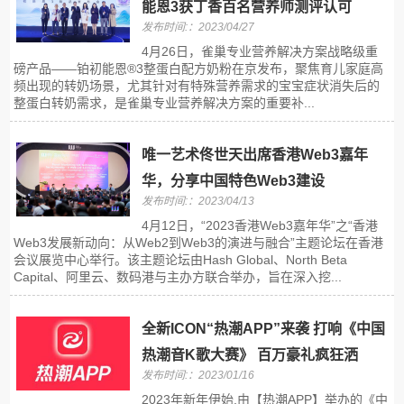
能恩3获丁香百名营养师测评认可
发布时间:：2023/04/27
4月26日，雀巢专业营养解决方案战略级重
磅产品——铂初能恩®3整蛋白配方奶粉在京发布，聚焦育儿家庭高
频出现的转奶场景，尤其针对有特殊营养需求的宝宝症状消失后的
整蛋白转奶需求，是雀巢专业营养解决方案的重要补...
唯一艺术佟世天出席香港Web3嘉年
华，分享中国特色Web3建设
发布时间:：2023/04/13
4月12日，“2023香港Web3嘉年华”之“香港
Web3发展新动向：从Web2到Web3的演进与融合”主题论坛在香港
会议展览中心举行。该主题论坛由Hash Global、North Beta
Capital、阿里云、数码港与主办方联合举办，旨在深入挖...
全新ICON“热潮APP”来袭 打响《中国
热潮音K歌大赛》 百万豪礼疯狂洒
发布时间:：2023/01/16
2023年新年伊始,由【热潮APP】举办的《中