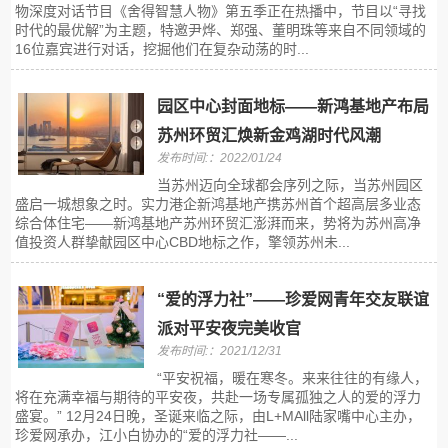
物深度对话节目《舍得智慧人物》第五季正在热播中，节目以“寻找
时代的最优解”为主题，特邀尹烨、郑强、董明珠等来自不同领域的
16位嘉宾进行对话，挖掘他们在复杂动荡的时...
园区中心封面地标——新鸿基地产布局
苏州环贸汇焕新金鸡湖时代风潮
发布时间:：2022/01/24
当苏州迈向全球都会序列之际，当苏州园区
盛启一城想象之时。实力港企新鸿基地产携苏州首个超高层多业态
综合体住宅——新鸿基地产苏州环贸汇澎湃而来，势将为苏州高净
值投资人群挚献园区中心CBD地标之作，擎领苏州未...
“爱的浮力社”——珍爱网青年交友联谊
派对平安夜完美收官
发布时间:：2021/12/31
​“平安祝福，暖在寒冬。来来往往的有缘人，
将在充满幸福与期待的平安夜，共赴一场专属孤独之人的爱的浮力
盛宴。” 12月24日晚，圣诞来临之际，由L+MAll陆家嘴中心主办，
珍爱网承办，江小白协办的“爱的浮力社——...