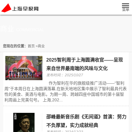
商业
COMMERCIAL
您现在的位置：
首页
>
商业
2025智利周于上海圆满收官——呈现
来自世界最南端的风味与文化
发布时间:：2025/10/27
作为智利在华的旗舰级推广活动——“智利
周”于本周日在上海圆满落幕,在新天地地区集中展示了智利最具代表
性的美食、美酒与电影。为期一周、跨越四座中国城市的第十届智
利周画上完美句号。 上海,202...
邵峰最新音乐剧《无间道》首演：努力
不负厚望，实力成就经典