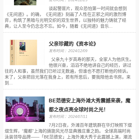
发布时间:：2024/12/23
谈起警匪片，观众恐怕第一时间就会想到
《无间道》。的确，《无间道》刻画了人性在正邪之间的激烈博
弈，构筑了黑暗与光明交织的双生世界，以独特的魅力铸就了经
典，让人至今仍念念不忘。如今，随着《无间道》音乐...
父亲珍藏的《资本论》
发布时间:：2024/12/09
父亲九十岁高寿的那天，全家人为他庆生。
他很兴奋，滔滔不绝地讲自己的经历，讲过
往的人和事，虽然我们已听过无数遍，但谁也不愿打断他的倾诉。
末了，父亲把目光落在我身上，若有所思后，要我陪他去书房。来
到...
BE范德安上海外滩大秀震撼来袭，魔
都之夜点亮全球时尚之光！
发布时间:：2024/07/11
7月2日夜，外滩百年建筑群在华灯映照下熠
熠生辉，“魔都”上海的旖旎风光尽显典雅庄重之韵。 全球高端时尚
泳装领导品牌——「BE范德安」上海外滩大秀于此震撼上演，潮流