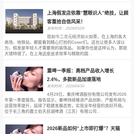
上海假发店依靠“慧眼识人”绝技，让顾
客重拾自信风采！
发布时间:：2026/05/29
现如今二次元经济如火如荼，在上海的各大
商场、地铁站，都能看到精心打扮的Coser们。这也让很多人误以
为，假发是年轻人才需要用的装饰品。 如果你也是这样认为，那就
大错特错了。在上海这座追求效率与精致的国...
重啤一季报：高档产品收入增长
2.4%，多款新品加速落地
发布时间:：2026/04/30
4月29日，重庆啤酒股份有限公司发布2026
年第一季度报告。报告显示，重啤持续推进产品创新、产能布局与
运营效率提升，延续了稳健发展态势，实现全年经营的良好开局。
位于长三角的嘉士伯天目湖啤酒（江苏）有限公司...
2026新品如何“上市即打爆”？天猫