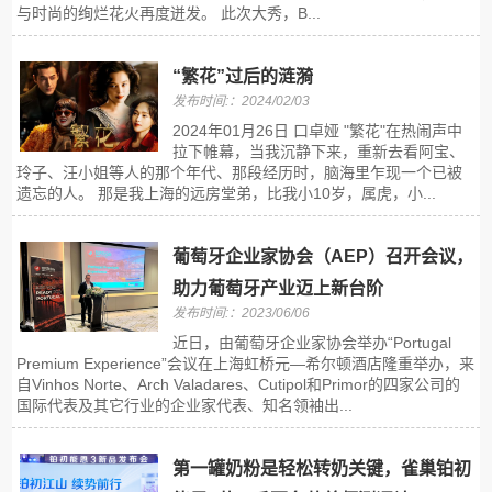
与时尚的绚烂花火再度迸发。 此次大秀，B...
“繁花”过后的涟漪
发布时间:：2024/02/03
2024年01月26日 口卓娅 "繁花"在热闹声中
拉下帷幕，当我沉静下来，重新去看阿宝、
玲子、汪小姐等人的那个年代、那段经历时，脑海里乍现一个已被
遗忘的人。 那是我上海的远房堂弟，比我小10岁，属虎，小...
葡萄牙企业家协会（AEP）召开会议，
助力葡萄牙产业迈上新台阶
发布时间:：2023/06/06
近日，由葡萄牙企业家协会举办“Portugal
Premium Experience”会议在上海虹桥元—希尔顿酒店隆重举办，来
自Vinhos Norte、Arch Valadares、Cutipol和Primor的四家公司的
国际代表及其它行业的企业家代表、知名领袖出...
第一罐奶粉是轻松转奶关键，雀巢铂初