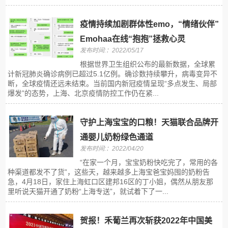
疫情持续加剧群体性emo，“情绪伙伴”
Emohaa在线“抱抱”拯救心灵
发布时间:：2022/05/17
根据世界卫生组织公布的最新数据，全球累
计新冠肺炎确诊病例已超过5.1亿例。确诊数持续攀升，病毒变异不
断，全球疫情还远未结束。当前国内新冠疫情呈现“多点发生、局部
爆发”的态势，上海、北京疫情防控工作仍在紧...
守护上海宝宝的口粮！天猫联合品牌开
通婴儿奶粉绿色通道
发布时间:：2022/04/20
“在家一个月，宝宝奶粉快吃完了，常用的各
种渠道都发不了货”，这些天，越来越多上海宝爸宝妈囤的奶粉告
急，4月18日，家住上海虹口区建邦16区的丁小姐，偶然从朋友那
里听说天猫开通了奶粉“上海专送”，就试着下了一...
贺报！禾葡兰再次斩获2022年中国美