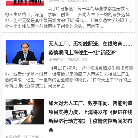
发布时间:：2020/04/13
4月11日报道：每一年的毕业季都是无数人
的人生岔路口。深造、求职、创业……奔向人生下一站的诸多选择
中，创业无疑是其中最高难度的“困难模式”。上海交通大学的硕士毕
业生李少伟从两年前就萌生了创业的念头，而他不...
无人工厂、无接触配送、在线教育……
疫情期间上海催生一批“新经济”
发布时间:：2020/04/13
4月13日报道：“这些领域疫情发生前规模很
小，或者说是基本没有，但疫情以来顺应广大市民对无接触生产生
活的需求，催生了一批新的企业和新的模式。”在今天上午举行的上
海新冠肺炎疫情防控新闻发布会...
加大对无人工厂、数字车间、智能制造
项目支持力度，上海将发布《促进在线
新经济行动方案》｜疫情防控新闻发布
会
发布时间:：2020/04/11