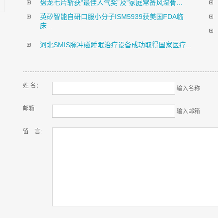
盘龙七片斩获“最佳人气奖”及“家庭常备风湿骨...
英矽智能自研口服小分子ISM5939获美国FDA临
床...
河北SMIS脉冲磁睡眠治疗设备成功取得国家医疗...
姓 名：
输入名称
邮箱
输入邮箱
留 言: