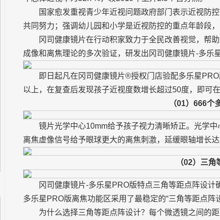
国家愈发重视青少年近视问题政府部门表示近视防控
共同努力；强调幼儿园和小学是近视防控的重点年龄段，
冈司健康镜片在行动积家致力于全民改善视觉，帮助
成像和离焦理论的多次验证，研发出冈司健康镜片-多乐
即日起凡在冈司健康镜片®授权门店验配多乐星PRO
以上，在复查后发现孩子近视度数增长超过50度，即可
（01）666
镜片光学中心10mm给予孩子视力清晰矫正。光学中
离焦虚像信号给予眼球更大的离焦刺激，延缓眼轴增长达
（02）三角
冈司健康镜片-多乐星PRO版特点三角等距点阵设计
多乐星PRO版离焦功能区采用了最稳定的“三角等距点阵
为什么选择三角等距点阵设计？每个微透镜之间的距