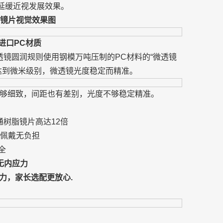
延缓近视发展效果。
计镜片视觉效果图
进口PC材质
透镜圆润规则使用钢模万吨压制的PC材料的“微透镜
达到微米级别，微透镜光度稳定而精准。
够细致，间距也有差别，光度不够稳定精准。
通树脂镜片高达12倍
间佩戴无负担
全
无内应力
力，家长选配更放心.