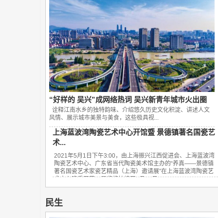
“好样的 吴兴”成网络热词 吴兴新青年城市火出圈
诠释江南水乡的独特韵味、介绍悠久历史文化积淀、讲述人文
风情、展示城市美景与美食，这些极具视...
上海蓝波湾陶瓷艺术中心开馆暨 景德镇著名国瓷艺
术...
2021年5月1日下午3:00，由上海振兴江西促进会、上海蓝波湾
陶瓷艺术中心、广东省当代陶瓷美术馆主办的“养真——景德镇
著名国瓷艺术家瓷艺精品（上海）邀请展”在上海蓝波湾陶瓷艺
术中心隆重开幕，展览将持续至5月15日...
民生