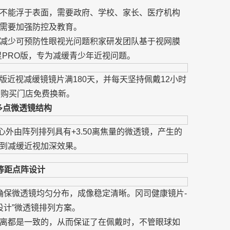
不能浮于表面，需要政府、学校、家长、医疗机构
需要加强防控及教育。
减少可预防性眼视光问题积家研发团队基于视网膜
星PRO版，专为减缓青少年近视问题。
版近视减缓镜镜片满180天，并每天坚持佩戴12小时
在购买门店免费换新。
个多点微透镜结构
心外由阵列排列具有+3.50离焦量的微透镜，产生的
到减缓近视加深效果。
等距点阵设计
确保微透镜均匀分布，成像稳定清晰。冈司健康镜片-
设计”微透镜排列方案。
离都是一致的，从而保证了在佩戴时，不管眼球如