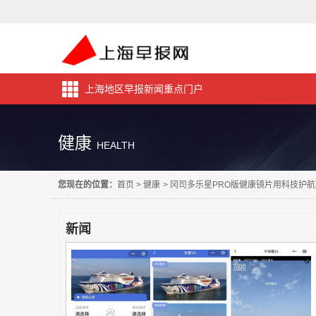
上海地区早报新闻重点门户
健康
HEALTH
您现在的位置：
首页
>
健康
>
冈司多乐星PRO版健康镜片用科技护
新闻