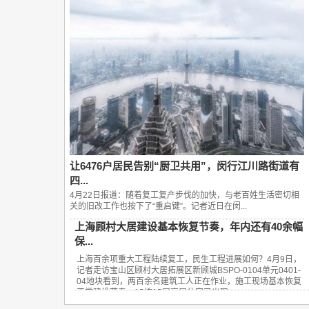
让6476户居民告别“厨卫共用”，闵行江川路街道有
四...
4月22日报道：随着复工复产步伐的加快，与老百姓生活密切相
关的旧改工作也按下了“重启键”。记者近日在闵...
上海顾村大居建设基本恢复节奏，年内还有40余幅
保...
上海百余项重大工程陆续复工，民生工程进展如何？4月9日，
记者走访宝山区顾村大居拓展区新顾城BSPO-0104单元0401-
04地块看到，两百余名建筑工人正在作业，施工现场基本恢复
正常建设节奏。15栋15层高层住宅已出现...