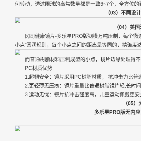
何转动，透过眼球的离焦数量都是一致6~7个，全方位的
（03）不同设
（04）美国
冈司健康镜片-多乐星PRO版钢模万吨压制，每个微
小点”圆润规则，每个小点之间的距离是等同的，精确度
而普通树脂材料压制成型的小点，镜片边缘处理得不
PC材质优势
1.超韧安全：镜片采用PC树脂材质， 抗冲击力比普
2.更轻薄无压痕：镜片重量比普通树脂镜片轻,长时
3.运动无忧：镜片抗冲击强度高，儿童运动佩戴更安
（05）
多乐星PRO版无内应