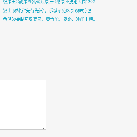
彼康王®酮康唑乳膏及康王®酮康唑洗剂入围“202...
波士顿科学“先行先试”，乐城示范区引领医疗创...
香港澳美制药奥泰灵、奥肯能、奥络、澳能上榜...