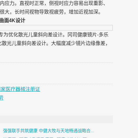
内应力。直视时正常，侧视时应力容易出现重影、
很大，长时间视物导致视疲劳，增加近视加深。
曲面4K设计
，专为优化散光儿童斜向差设计。冈司健康镜片-多乐
优化散光儿童斜向差设计。大幅度减少镜片边缘像差，
国家医疗器械注册证
劳
强强联手共筑健康 中健大牧与天地畅通战略合...