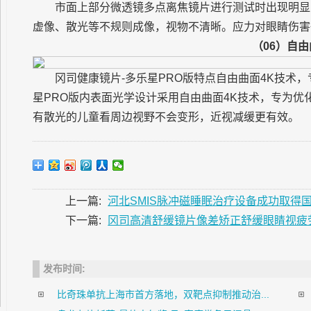
市面上部分微透镜多点离焦镜片进行测试时出现明显
虚像、散光等不规则成像，视物不清晰。应力对眼睛伤害
（06）自由
冈司健康镜片-多乐星PRO版特点自由曲面4K技术
星PRO版内表面光学设计采用自由曲面4K技术，专为
有散光的儿童看周边视野不会变形，近视减缓更有效。
上一篇:
河北SMIS脉冲磁睡眠治疗设备成功取得
下一篇:
冈司高清舒缓镜片像差矫正舒缓眼睛视疲
发布时间:
比奇珠单抗上海市首方落地，双靶点抑制推动治...