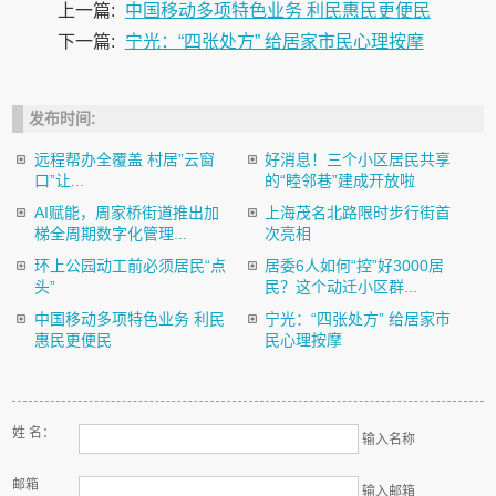
上一篇:
中国移动多项特色业务 利民惠民更便民
下一篇:
宁光：“四张处方” 给居家市民心理按摩
发布时间:
远程帮办全覆盖 村居”云窗
好消息！三个小区居民共享
口”让...
的“睦邻巷”建成开放啦
AI赋能，周家桥街道推出加
上海茂名北路限时步行街首
梯全周期数字化管理...
次亮相
环上公园动工前必须居民“点
居委6人如何“控”好3000居
头”
民？这个动迁小区群...
中国移动多项特色业务 利民
宁光：“四张处方” 给居家市
惠民更便民
民心理按摩
姓 名：
输入名称
邮箱
输入邮箱