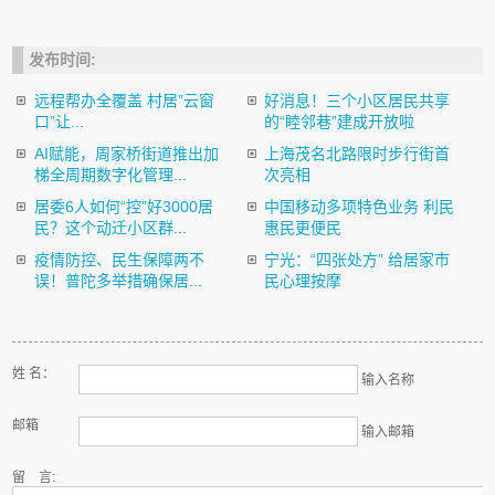
发布时间:
远程帮办全覆盖 村居”云窗
好消息！三个小区居民共享
口”让...
的“睦邻巷”建成开放啦
AI赋能，周家桥街道推出加
上海茂名北路限时步行街首
梯全周期数字化管理...
次亮相
居委6人如何“控”好3000居
中国移动多项特色业务 利民
民？这个动迁小区群...
惠民更便民
疫情防控、民生保障两不
宁光：“四张处方” 给居家市
误！普陀多举措确保居...
民心理按摩
姓 名：
输入名称
邮箱
输入邮箱
留 言: