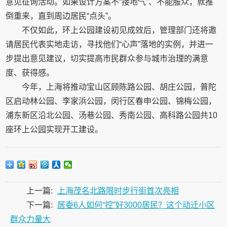
意见征询活动。如果设计方案不“接地气”、不能服众，就推
倒重来，直到周边居民“点头”。
不仅如此，环上公园建设初见成效后，管理部门还将邀
请居民代表实地走访，寻找他们“心声”落地的实例，并进一
步提出意见建议，切实提高市民群众参与城市治理的满意
度、获得感。
今年，上海将推动宝山区顾陈路公园、胡庄公园，普陀
区启动林公园、李家浜公园，闵行区春申公园、锦梅公园，
浦东新区沿北公园、汤巷公园、秀南公园、高科路公园共10
座环上公园实现开工建设。
上一篇:
上海茂名北路限时步行街首次亮相
下一篇:
居委6人如何“控”好3000居民？这个动迁小区
群众力量大