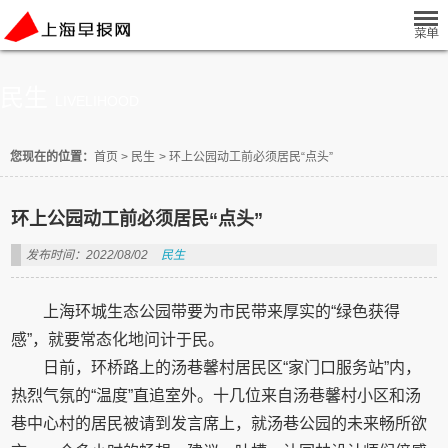
民生
LIVELIHOOD
您现在的位置：
首页
>
民生
>
环上公园动工前必须居民“点头”
环上公园动工前必须居民“点头”
发布时间：2022/08/02
民生
上海环城生态公园带要为市民带来厚实的“绿色获得
感”，就要常态化地问计于民。
日前，环桥路上的汤巷馨村居民区“家门口服务站”内，
热烈气氛的“温度”直追室外。十几位来自汤巷馨村小区和汤
巷中心村的居民被请到发言席上，就汤巷公园的未来畅所欲