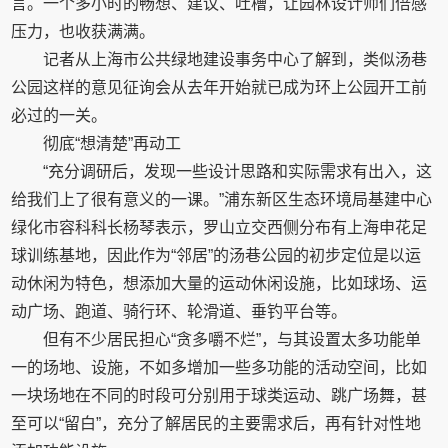
言。一个多小时的畅想、建议、吐槽，让园林设计师们倍感
压力，也收获满满。
记者从上海市公共绿地建设事务中心了解到，类似汤巷
公园这样的意见征询会从去年开始就已成为环上公园开工前
必过的一关。
彻底“想清楚”再动工
“充分调研后，发现一些设计思路和实际需求有出入，这
给我们上了很有意义的一课。”浦东新区生态环境局基建中心
绿化市容科科长杨琴表示，罗山立交西侧分布有上海申花足
球训练基地，因此作为“邻居”的汤巷公园的初步定位是以运
动休闲为特色，想添加大量的运动休闲设施，比如球场、运
动广场、跑道、骑行环、轮滑道、垂钓平台等。
但有不少居民担心“贪多嚼不烂”，与其设置太多功能单
一的场地、设施，不如多增加一些多功能的活动空间，比如
一块场地在不同的时段可分别用于球类运动、跳广场舞，甚
至可以“留白”，充分了解居民的主要需求后，再有针对性地