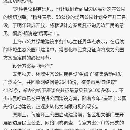
添加功能设施。
“这种建议很有远见，也让我们看到周边居民对这座公园
的殷切期望。”杨琴表示，53公顷的汤巷公园计划今年开工建
设，于明年建成开放，将就设计方案反复征询周边居民的意
见，彻底“想清楚”后再动工。
上海市公共绿地建设事务中心主任周华杰表示，在后续
的环城生态公园带建设中，常态化市民意见征询将成为公园
方案确定前的必经环节。
设计方案要“接地气”
去年秋天，环城生态公园带建设“金点子”征集活动引发
广泛关注，共回收网络问卷26448份，征集市民“云建议”
4123条，举办的线下座谈会共征集意见建议100多条……不
少市民呼声已被采纳进公园建设方案，随着今年7座环上公园
先行启动建设，正逐步转化为肉眼可见的现实。
原则上，每座环上公园启动建设前，各区相关部门要开
展周边居民座谈会、网络问卷调查、专家方案评审等形式的